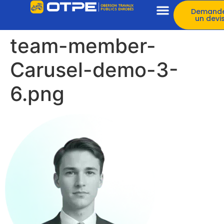
Demand
un devi
team-member-
Carusel-demo-3-
6.png