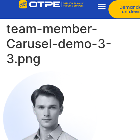
Demand
un devi
team-member-
Carusel-demo-3-
3.png