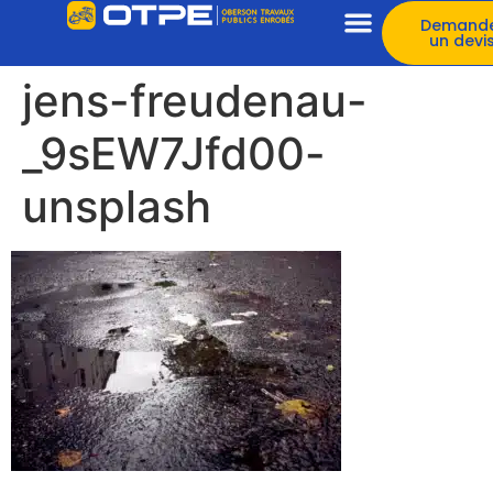
Demand
un devi
jens-freudenau-
_9sEW7Jfd00-
unsplash