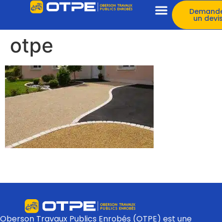
Demand
un devi
otpe
Oberson Travaux Publics Enrobés (OTPE) est une