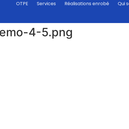
OTPE
Services
Réalisations enrobé
Qui 
demo-4-5.png